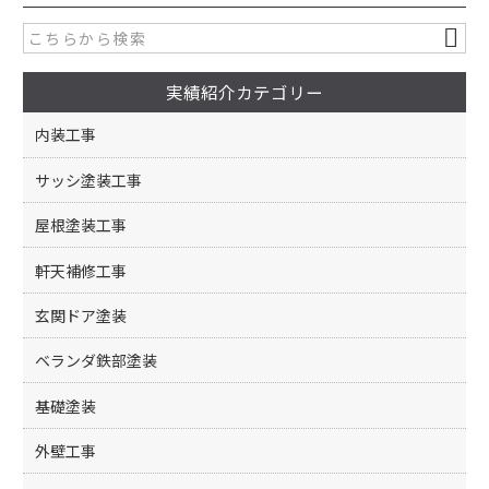
e
er
b
o
実績紹介カテゴリー
o
k
内装工事
サッシ塗装工事
屋根塗装工事
軒天補修工事
玄関ドア塗装
ベランダ鉄部塗装
基礎塗装
外壁工事