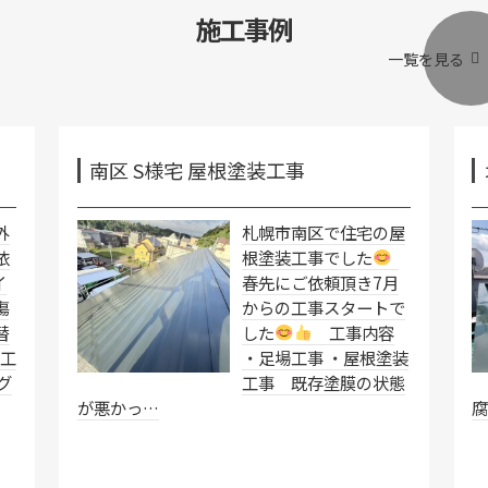
施工事例
一覧を見る
南区 S様宅 屋根塗装工事
外
札幌市南区で住宅の屋
依
根塗装工事でした
イ
春先にご依頼頂き7月
傷
からの工事スタートで
替
した
工事内容
工
・足場工事 ・屋根塗装
グ
工事 既存塗膜の状態
が悪かっ…
腐