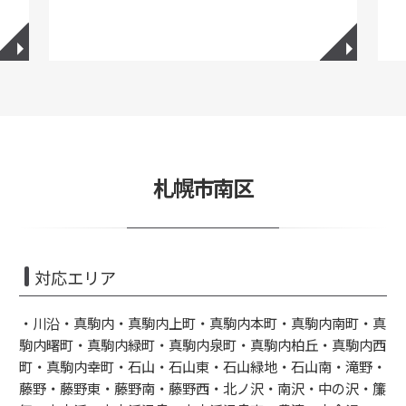
◥
◥
札幌市南区
対応エリア
・川沿・真駒内・真駒内上町・真駒内本町・真駒内南町・真
駒内曙町・真駒内緑町・真駒内泉町・真駒内柏丘・真駒内西
町・真駒内幸町・石山・石山東・石山緑地・石山南・滝野・
藤野・藤野東・藤野南・藤野西・北ノ沢・南沢・中の沢・簾