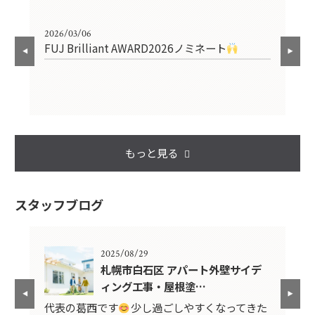
2026/03/06
202
FUJ Brilliant AWARD2026ノミネート
サ
ま
もっと見る
スタッフブログ
2025/08/29
札幌市白石区 アパート外壁サイデ
ィング工事・屋根塗…
き
代表の葛西です
少し過ごしやすくなってきた
こ