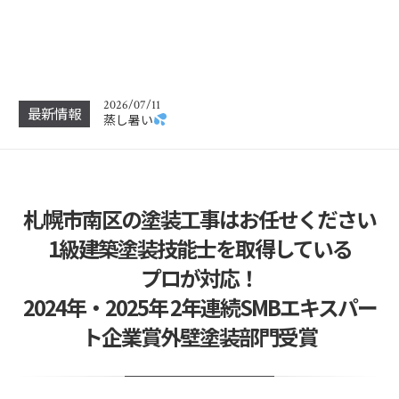
よくあるご質問
2026/07/22
屋根3回目
最後の仕上げ
2026/07/11
最新情報
蒸し暑い
2026/06/06
本日は現調でした
札幌市南区の塗装工事はお任せください
2026/06/06
作業中
1級建築塗装技能士を取得している
2026/05/08
プロが対応！
よくあるご質問
2024年・2025年 2年連続SMBエキスパー
2026/07/22
ト企業賞外壁塗装部門受賞
屋根3回目
最後の仕上げ